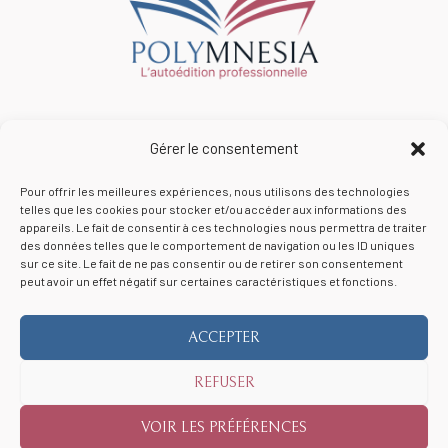
Gérer le consentement
Pour offrir les meilleures expériences, nous utilisons des technologies
telles que les cookies pour stocker et/ou accéder aux informations des
appareils. Le fait de consentir à ces technologies nous permettra de traiter
A propos
des données telles que le comportement de navigation ou les ID uniques
sur ce site. Le fait de ne pas consentir ou de retirer son consentement
Foire aux questions (FAQ)
peut avoir un effet négatif sur certaines caractéristiques et fonctions.
Mentions légales / CGU / CGV
ACCEPTER
REFUSER
Copyright © 2026 Polymnesia
VOIR LES PRÉFÉRENCES